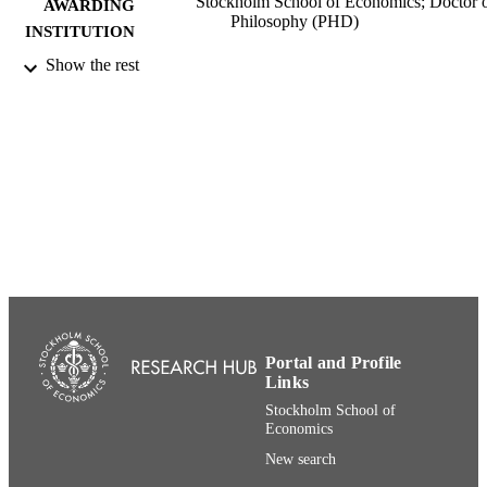
Stockholm School of Economics; Doctor 
AWARDING
Philosophy (PHD)
INSTITUTION
Show the rest
Doctor of Philosophy (PHD), Stockholm
THESES AND
School of Economics
DISSERTATION
S
Ekonomiska forskningsinstitutet vid
PUBLISHER
Handelshögsk. (EFI)
368
NUMBER OF
PAGES
91-7258-354-1; 991001480466506056
IDENTIFIERS
{Historical} Center for People and
ACADEMIC
Organization
Portal and Profile
UNIT
Links
Swedish
LANGUAGE
Stockholm School of
Economics
Dissertation
RESOURCE
New search
TYPE