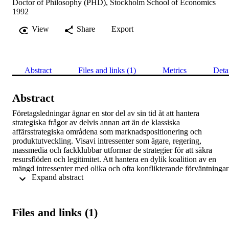
Doctor of Philosophy (PHD), Stockholm School of Economics
1992
View
Share
Export
Abstract
Files and links (1)
Metrics
Deta
Abstract
Företagsledningar ägnar en stor del av sin tid åt att hantera 
strategiska frågor av delvis annan art än de klassiska 
affärsstrategiska områdena som marknadspositionering och 
produktutveckling. Visavi intressenter som ägare, regering, 
massmedia och fackklubbar utformar de strategier för att säkra 
resursflöden och legitimitet. Att hantera en dylik koalition av en 
mängd intressenter med olika och ofta konflikterande förväntningar 
 Expand abstract 
på företaget är en svår uppgift. Lätt uppstår rollkonflikter och 
legitimitetskriser som hotar företagets existens om felaktig eller 
ingen strategi sätts in. Denna studie fokuseras på två huvudfrågor. 
Den första är hur formering och förändring av dylika 
Files and links (1)
intressentstrategier sker. Den andra frågan är om en interaktiv 
planering är ett kraftfullt verktyg för företag att utveckla 