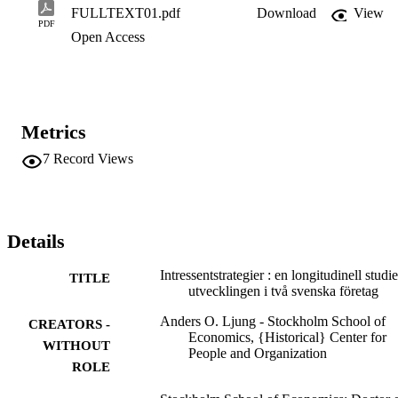
framgångsrike intressentstrategier. För att söka besvara dessa frågor 
FULLTEXT01.pdf
Download
View
valdes en klinisk forskningsansats. Tre fältexperiment genomfördes i
PDF
Open Access
ett par svenska företag med en unik möjlighet att följa de relativt 
dramatiska strategiska förloppen i respektive företag.
Metrics
7
Record Views
Details
Intressentstrategier : en longitudinell studi
TITLE
utvecklingen i två svenska företag
Anders O. Ljung - Stockholm School of
CREATORS -
Economics, {Historical} Center for
WITHOUT
People and Organization
ROLE