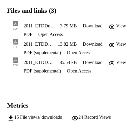
Files and links (3)
2011_ETDDoctoral_Fulltext_Bjerhammar_Lena_ProduktutvecklingssamarbeteMellanDetaljhandelsföretag
3.79 MB
Download
View
PDF
PDF
Open Access
2011_ETDDoctoral_Cover_Bjerhammar_Lena_ProduktutvecklingssamarbeteMellanDetaljhandelsföretag
13.82 MB
Download
View
PDF
PDF (supplemental)
Open Access
2011_ETDDoctoral_DefenseNotice_Bjerhammar_Lena_ProduktutvecklingssamarbeteMellanDetaljhandelsföretag
85.54 kB
Download
View
PDF
PDF (supplemental)
Open Access
Metrics
15
File views/ downloads
24
Record Views