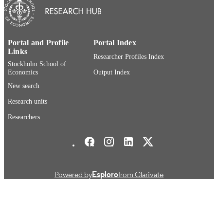
PAGES
9789172588479
IDENTIFIERS
Portal and Profile
Portal Index
Department of Marketing and Strategy
ACADEMIC
Links
Researcher Profiles Index
UNIT
Stockholm School of
Economics
Output Index
Swedish
LANGUAGE
New search
Dissertation
RESOURCE
Research units
TYPE
Researchers
Stockholm School of Economics Social media
Powered by
Esploro
from Clarivate