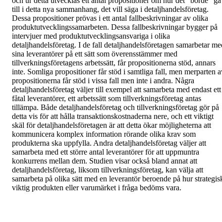
och ur detta utvecklas ett antal propositioner om hur det "borde" gå 
till i detta nya sammanhang, det vill säga i detaljhandelsföretag. 
Dessa propositioner prövas i ett antal fallbeskrivningar av olika 
produktutvecklingssamarbeten. Dessa fallbeskrivningar bygger på 
intervjuer med produktutvecklingsansvariga i olika 
detaljhandelsföretag. I de fall detaljhandelsföretagen samarbetar med
sina leverantörer på ett sätt som överensstämmer med 
tillverkningsföretagens arbetssätt, får propositionerna stöd, annars 
inte. Somliga propositioner får stöd i samtliga fall, men merparten av
propositionerna får stöd i vissa fall men inte i andra. Några 
detaljhandelsföretag väljer till exempel att samarbeta med endast ett 
fåtal leverantörer, ett arbetssätt som tillverkningsföretag antas 
tillämpa. Både detaljhandelsföretag och tillverkningsföretag gör på 
detta vis för att hålla transaktionskostnaderna nere, och ett viktigt 
skäl för detaljhandelsföretagen är att detta ökar möjligheterna att 
kommunicera komplex information rörande olika krav som 
produkterna ska uppfylla. Andra detaljhandelsföretag väljer att 
samarbeta med ett större antal leverantörer för att uppmuntra 
konkurrens mellan dem. Studien visar också bland annat att 
detaljhandelsföretag, liksom tillverkningsföretag, kan välja att 
samarbeta på olika sätt med en leverantör beroende på hur strategisk
viktig produkten eller varumärket i fråga bedöms vara.