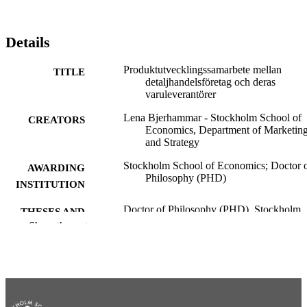
Details
Produktutvecklingssamarbete mellan
TITLE
detaljhandelsföretag och deras
varuleverantörer
Lena Bjerhammar - Stockholm School of
CREATORS
Economics, Department of Marketin
and Strategy
Stockholm School of Economics; Doctor 
AWARDING
Philosophy (PHD)
INSTITUTION
Doctor of Philosophy (PHD), Stockholm
THESES AND
School of Economics
Show the rest
DISSERTATION
S
Stockholm School of Economics
PUBLISHER
320
NUMBER OF