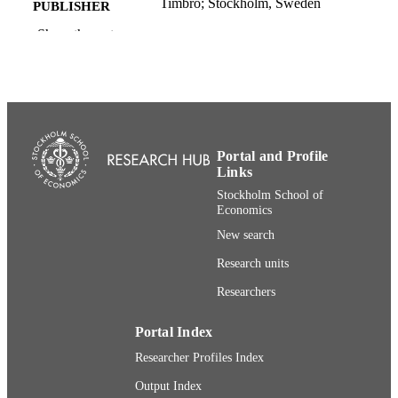
Timbro; Stockholm, Sweden
PUBLISHER
Show the rest
Institute for Economic and Business Histo
ACADEMIC
Research
UNIT
Swedish
LANGUAGE
Magazine article
RESOURCE
TYPE
Portal and Profile
Links
Stockholm School of
Economics
New search
Research units
Researchers
Portal Index
Researcher Profiles Index
Output Index