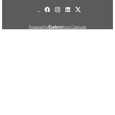
Stockholm School of Economics Social media
Powered by
Esploro
from Clarivate