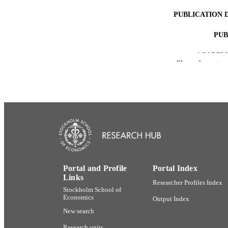
PUBLICATION 
PUB
ACADEMI
Show the rest
LA
RESOURC
Portal and Profile
Portal Index
Links
Researcher Profiles Index
Stockholm School of
Economics
Output Index
New search
Research units