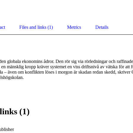
act
Files and links (1)
Metrics
Details
den globala ekonomins ådror. Den rör sig via rörledningar och raffinaderi
en mänsklig kropp kräver systemet en viss driftsnivå av vätska för att f
löda – även om konflikten löses i morgon är skadan redan skedd, skriver
lshögskolan.
links (1)
ublisher