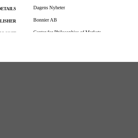
Dagens Nyheter
DETAILS
Bonnier AB
LISHER
Center for Philosophies of Markets
C UNIT
Swedish
NGUAGE
Newspaper article
E TYPE