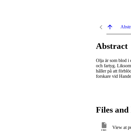
Abstr
Abstract
Olja är som blod i 
och fartyg. Liksom 
håller på att förb
forskare vid Hande
Files and 
View at p
URL