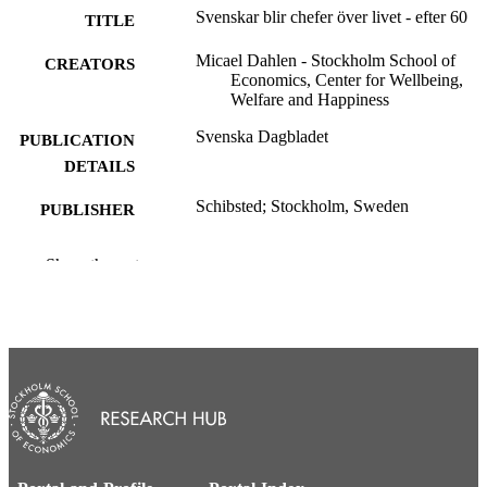
Svenskar blir chefer över livet - efter 60
TITLE
Micael Dahlen - Stockholm School of
CREATORS
Economics, Center for Wellbeing,
Welfare and Happiness
Svenska Dagbladet
PUBLICATION
DETAILS
Schibsted; Stockholm, Sweden
PUBLISHER
Center for Wellbeing, Welfare and Happin
ACADEMIC
Show the rest
Department of Management and
UNIT
Organization
Swedish
LANGUAGE
Newspaper article
RESOURCE
TYPE