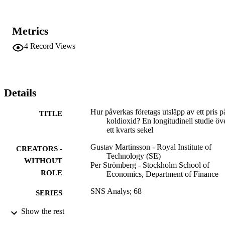
Metrics
4
Record Views
Details
Hur påverkas företags utsläpp av ett pris p
TITLE
koldioxid? En longitudinell studie öv
ett kvarts sekel
Gustav Martinsson - Royal Institute of
CREATORS -
Technology (SE)
WITHOUT
Per Strömberg - Stockholm School of
ROLE
Economics, Department of Finance
SNS Analys; 68
SERIES
Show the rest
SNS; Stockholm
PUBLISHER