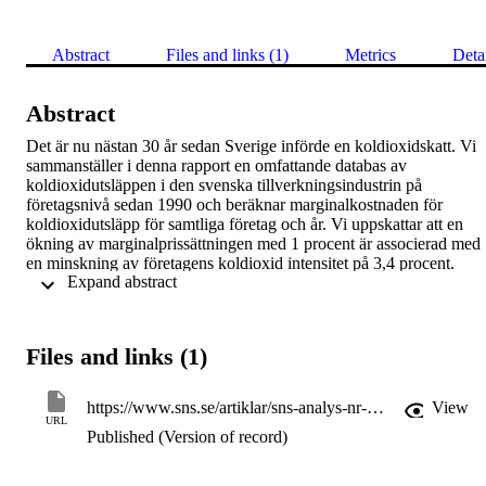
Abstract
Files and links (1)
Metrics
Deta
Abstract
Det är nu nästan 30 år sedan Sverige införde en koldioxidskatt. Vi 
sammanställer i denna rapport en omfattande databas av 
koldioxidutsläppen i den svenska tillverkningsindustrin på 
företagsnivå sedan 1990 och beräknar marginalkostnaden för 
koldioxidutsläpp för samtliga företag och år. Vi uppskattar att en 
ökning av marginalprissättningen med 1 procent är associerad med 
en minskning av företagens koldioxid intensitet på 3,4 procent. 
 Expand abstract 
Avslutningsvis visar vi att koldioxidutsläppen från 
tillverkningssektorn minskat med 31 procent sedan 1990. Ungefär 
en tredjedel av denna minskning kan kopplas till förändrad 
sammansättning av tillverkningssektorn och resterande del av 
Files and links (1)
minskningen beror på teknisk utveckling.
https://www.sns.se/artiklar/sns-analys-nr-68-hur-paverkas-foretags-utslapp-av-ett-pris-pa-koldioxid/
View
URL
Published (Version of record)