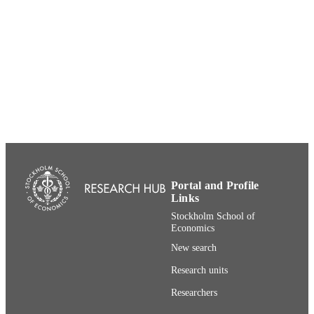
12
NUMBER OF
PAGES
991001480294906056
IDENTIFIERS
Department of Finance
ACADEMIC
UNIT
Swedish
LANGUAGE
Report
RESOURCE
TYPE
Portal and Profile
Links
Stockholm School of
Economics
New search
Research units
Researchers